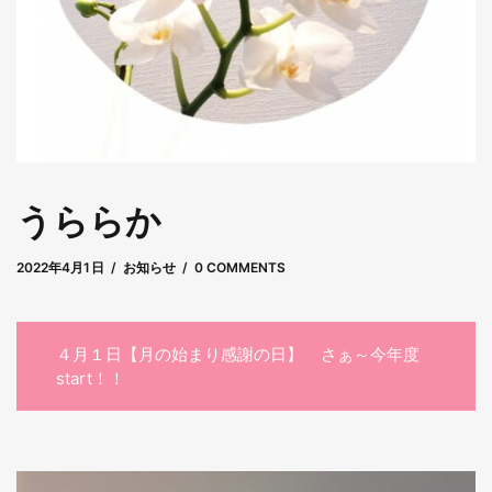
うららか
2022年4月4日
by
masami
2022年4月1日
お知らせ
0 COMMENTS
４月１日【月の始まり感謝の日】 さぁ～今年度
start！！