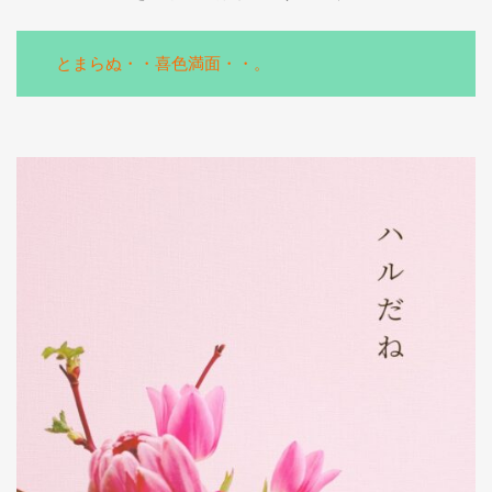
とまらぬ・・喜色満面・・。