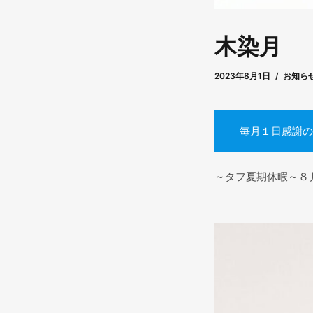
木染月
2023年8月12日
by
masami
2023年8月1日
お知ら
毎月１日感謝の
～タフ夏期休暇～８